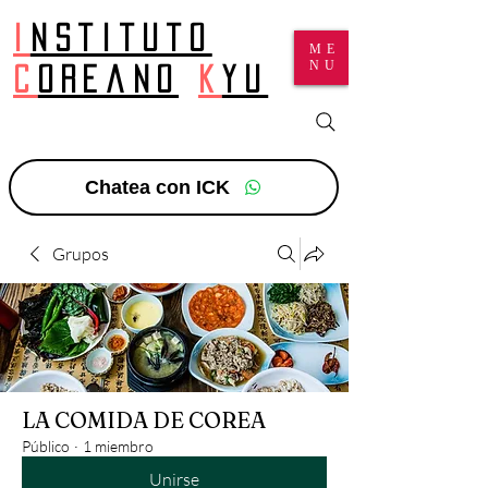
I
nstituto
ME
NU
c
oreano
k
yu
Chatea con ICK
Grupos
LA COMIDA DE COREA
Público
·
1 miembro
Unirse