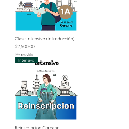
Clase Intensivo (Introducción)
Precio
$2,500.00
IVA excluido
Intensivo
Reinscripcion Coreano