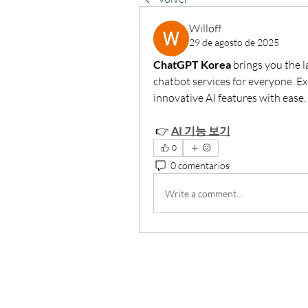
Willoff
29 de agosto de 2025
ChatGPT Korea
 brings you the l
chatbot services for everyone. E
innovative AI features with ease.
 👉 
AI 기능 보기
0
0 comentarios
Write a comment...