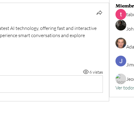
Miembr
tab
atest AI technology, offering fast and interactive 
Joh
xperience smart conversations and explore 
Ada
Jim
6 vistas
Jeo
Ver todo