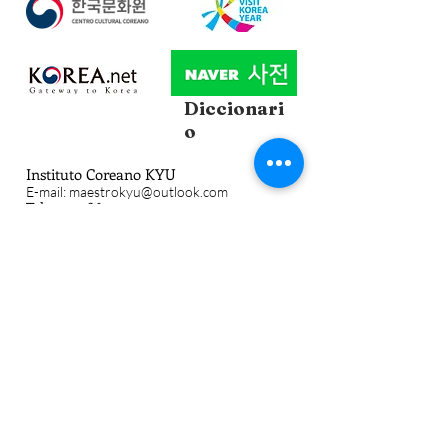
Diccionari
o
Instituto Coreano KYU
E-mail:
maestrokyu@outlook.com
Tel: ​55-5086-1724​
ACADEMIA IDIOMA COREANO KYU
S.C
Redes
Sociales
ACADEMIA IDIOMA COREANO KYU
S.C
| Todos los derechos reservados, Desde
2017