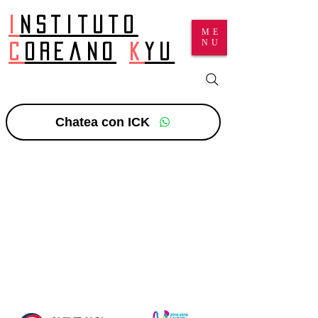
I
nstituto
ME
NU
c
oreano
k
yu
Chatea con ICK